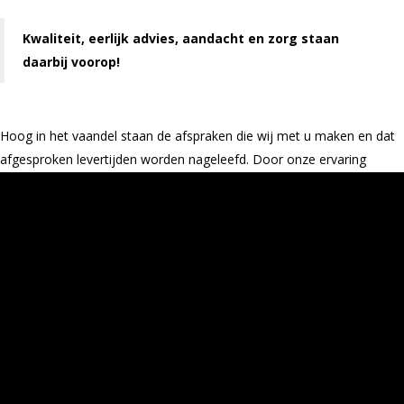
Kwaliteit, eerlijk advies, aandacht en zorg staan
daarbij voorop!
Hoog in het vaandel staan de afspraken die wij met u maken en dat
afgesproken levertijden worden nageleefd. Door onze ervaring
kunnen wij u adviseren wat de mogelijkheden zijn op verf en
beitstechnieken. Middels een voorbeeldstaal tonen wij u wat u als
resultaat op uw object kan verwachten.
Meubelspuiterij Gooi & Vechtstreek werkt zowel voor bedrijven zoals
interieurbouwers, meubelmakers alsook voor particulieren.